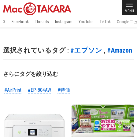
MENU
X
Facebook
Threads
Instagram
YouTube
TikTok
Google
選択されているタグ :
#エプソン
,
#Amazon
さらにタグを絞り込む
#AirPrint
#EP-804AW
#特価