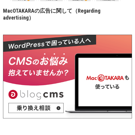
MacOTAKARAの広告に関して（Regarding
advertising）