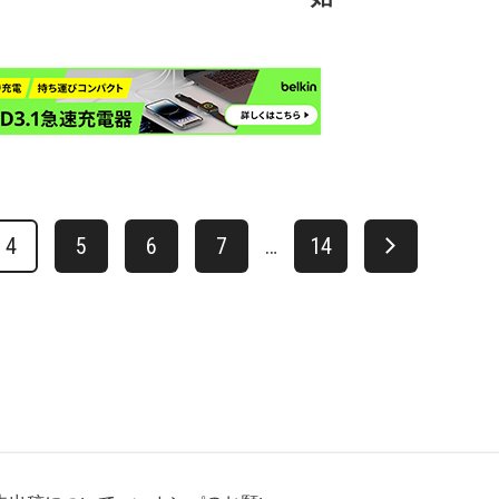
4
5
6
7
…
14