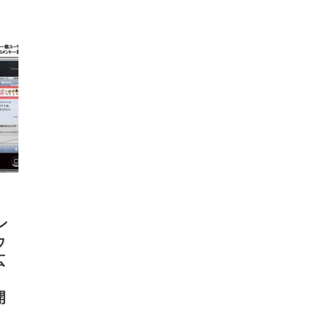
ン
ウ
広
開