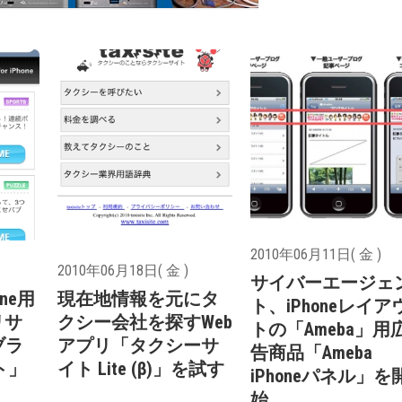
2010年06月11日( 金 )
2010年06月18日( 金 )
サイバーエージェ
one用
現在地情報を元にタ
ト、iPhoneレイア
リサ
クシー会社を探すWeb
トの「Ameba」用
ブラ
アプリ「タクシーサ
告商品「Ameba
ト」
イト Lite (β)」を試す
iPhoneパネル」を
始