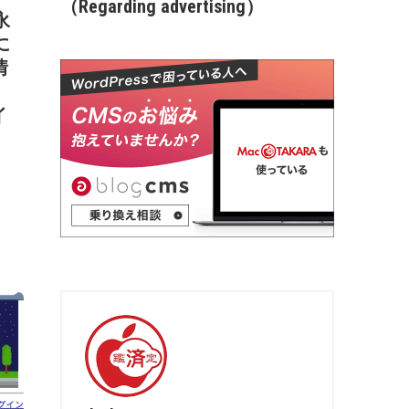
（Regarding advertising）
永
に
情
、
イ