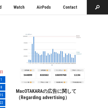
d
Watch
AirPods
Contact
日
1
8
MacOTAKARAの広告に関して
15
（Regarding advertising）
22