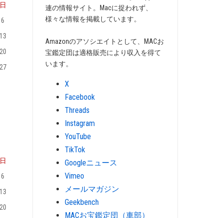
日
連の情報サイト。Macに捉われず、
様々な情報を掲載しています。
6
13
Amazonのアソシエイトとして、MACお
20
宝鑑定団は適格販売により収入を得て
います。
27
X
Facebook
Threads
Instagram
YouTube
TikTok
日
Googleニュース
Vimeo
6
メールマガジン
13
Geekbench
20
MACお宝鑑定団（車部）