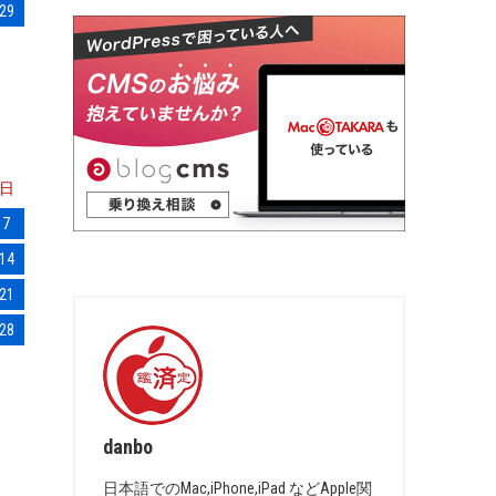
29
日
7
14
21
28
danbo
日本語でのMac,iPhone,iPad などApple関