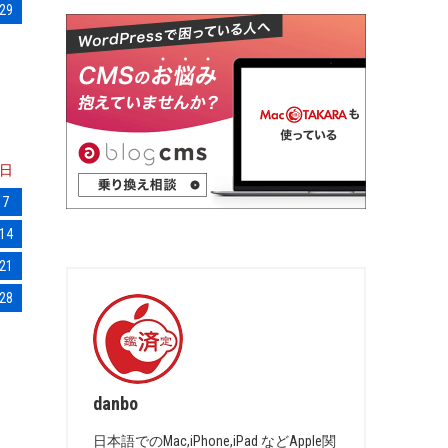
29
日
7
14
21
28
danbo
日本語でのMac,iPhone,iPad などApple関