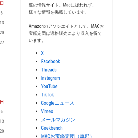
日
連の情報サイト。Macに捉われず、
様々な情報を掲載しています。
6
13
Amazonのアソシエイトとして、MACお
20
宝鑑定団は適格販売により収入を得て
います。
27
X
Facebook
Threads
Instagram
YouTube
TikTok
日
Googleニュース
Vimeo
6
メールマガジン
13
Geekbench
20
MACお宝鑑定団（車部）