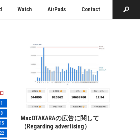
d
Watch
AirPods
Contact
日
1
8
MacOTAKARAの広告に関して
15
（Regarding advertising）
22