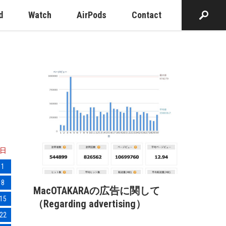
d
Watch
AirPods
Contact
日
1
8
MacOTAKARAの広告に関して
15
（Regarding advertising）
22