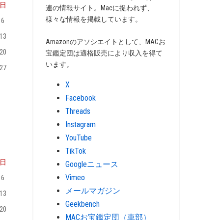
日
連の情報サイト。Macに捉われず、
様々な情報を掲載しています。
6
13
Amazonのアソシエイトとして、MACお
20
宝鑑定団は適格販売により収入を得て
います。
27
X
Facebook
Threads
Instagram
YouTube
TikTok
日
Googleニュース
Vimeo
6
メールマガジン
13
Geekbench
20
MACお宝鑑定団（車部）