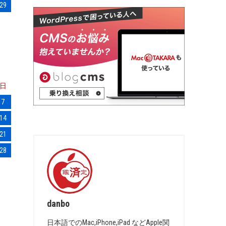
29
日
7
14
21
28
danbo
日本語でのMac,iPhone,iPad などApple関