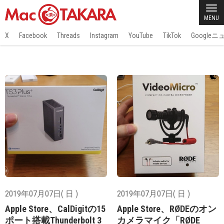
MENU
X
Facebook
Threads
Instagram
YouTube
TikTok
Google
2019年07月07日( 日 )
2019年07月07日( 日 )
Apple Store、CalDigitの15
Apple Store、RØDEのオン
ポート搭載Thunderbolt 3
カメラマイク「RØDE