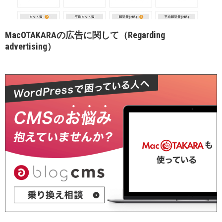
MacOTAKARAの広告に関して（Regarding
advertising）