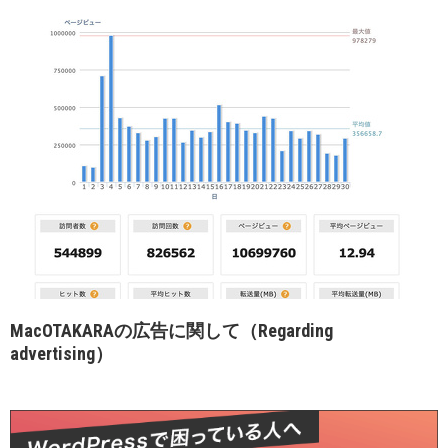
MacOTAKARAの広告に関して（Regarding
advertising）