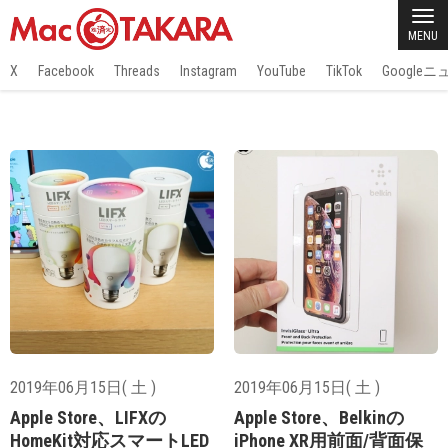
MENU
X
Facebook
Threads
Instagram
YouTube
TikTok
Google
2019年06月15日( 土 )
2019年06月15日( 土 )
Apple Store、LIFXの
Apple Store、Belkinの
HomeKit対応スマートLED
iPhone XR用前面/背面保