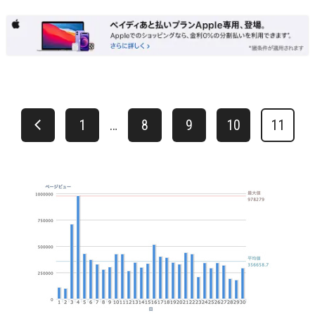
1
…
8
9
10
11