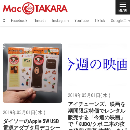
MENU
X
Facebook
Threads
Instagram
YouTube
TikTok
Google
2019年05月01日( 水 )
アイチューンズ、映画を
期間限定特価でレンタル
2019年05月01日( 水 )
販売する「今週の映画」
ダイソーのApple 5W USB
で「KUBO/クボ 二本の弦
電源アダプタ用デコシー