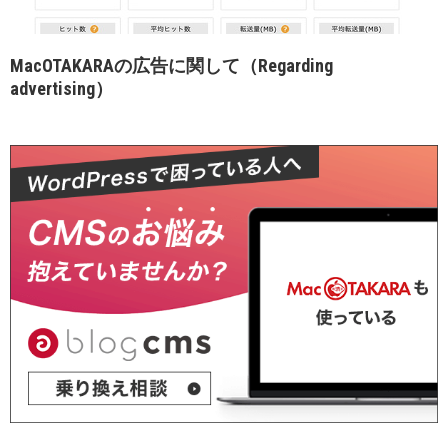
MacOTAKARAの広告に関して（Regarding
advertising）