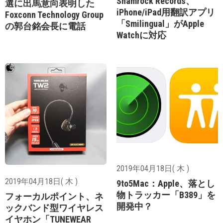
Shamrock Records、
選に出馬意向表明した
iPhone/iPad用翻訳アプリ
Foxconn Technology Group
「Smilingual」がApple
の郭台銘会長に電話
Watchに対応
2019年04月18日( 木 )
2019年04月18日( 木 )
9to5Mac：Apple、落とし
物トラッカー「B389」を
フォーカルポイント、ネ
開発中？
ックバンド型ワイヤレス
イヤホン「TUNEWEAR