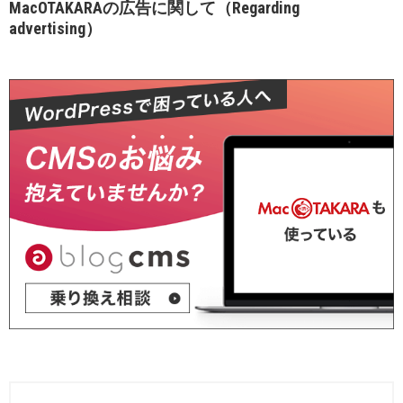
MacOTAKARAの広告に関して（Regarding
advertising）