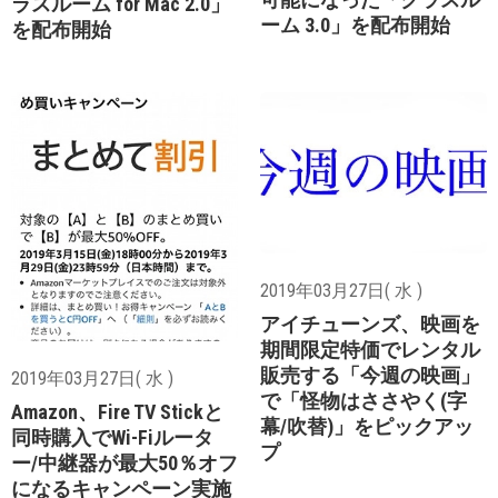
ラスルーム for Mac 2.0」
ーム 3.0」を配布開始
を配布開始
2019年03月27日( 水 )
アイチューンズ、映画を
期間限定特価でレンタル
販売する「今週の映画」
2019年03月27日( 水 )
で「怪物はささやく(字
Amazon、Fire TV Stickと
幕/吹替)」をピックアッ
同時購入でWi-Fiルータ
プ
ー/中継器が最大50％オフ
になるキャンペーン実施