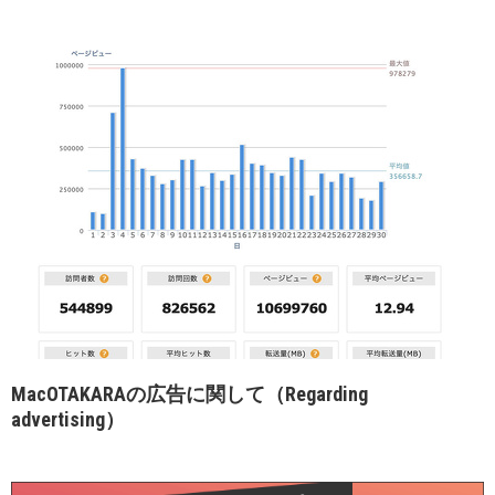
MacOTAKARAの広告に関して（Regarding
advertising）