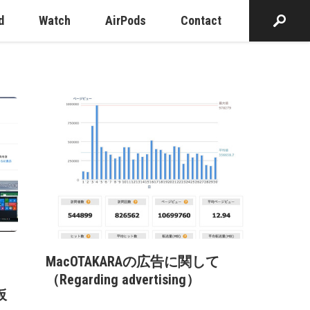
d
Watch
AirPods
Contact
MacOTAKARAの広告に関して
（Regarding advertising）
仮