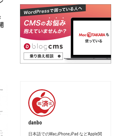
ン
c
開
danbo
日本語でのMac,iPhone,iPad などApple関