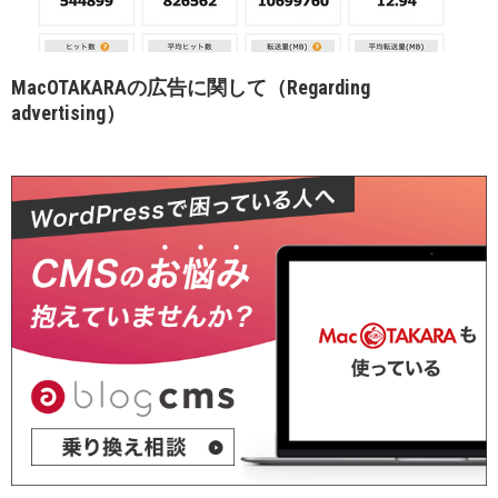
MacOTAKARAの広告に関して（Regarding
advertising）