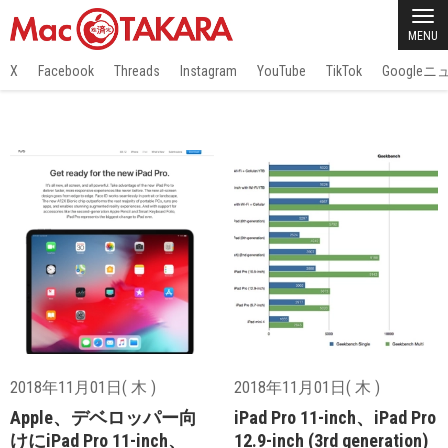
MENU
X
Facebook
Threads
Instagram
YouTube
TikTok
Google
2018年11月01日( 木 )
2018年11月01日( 木 )
Apple、デベロッパー向
iPad Pro 11-inch、iPad Pro
けにiPad Pro 11-inch、
12.9-inch (3rd generation)