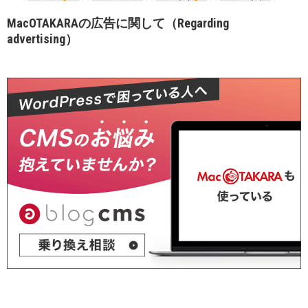
MacOTAKARAの広告に関して（Regarding
advertising）