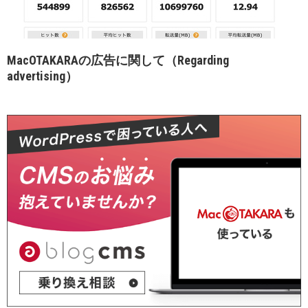
MacOTAKARAの広告に関して（Regarding
advertising）