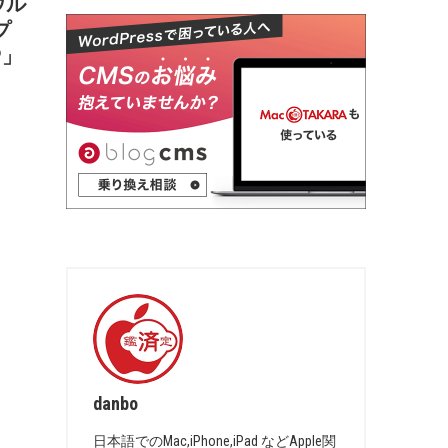
応ウル
プ
P」
danbo
日本語でのMac,iPhone,iPad などApple関