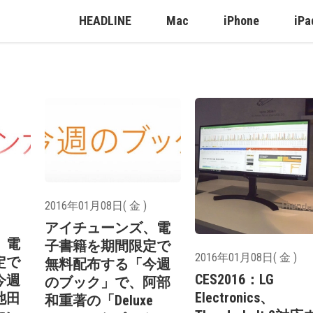
HEADLINE
Mac
iPhone
iPa
2016年01月08日( 金 )
アイチューンズ、電
、電
子書籍を期間限定で
2016年01月08日( 金 )
定で
無料配布する「今週
CES2016：LG
今週
のブック」で、阿部
Electronics、
池田
和重著の「Deluxe