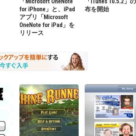
「Microsoft OneNote
「iTunes 10.5.2」
for iPhone」と、iPad
布を開始
アプリ「Microsoft
OneNote for iPad」を
リリース