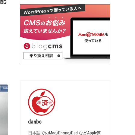
の配
danbo
日本語でのMac,iPhone,iPad などApple関