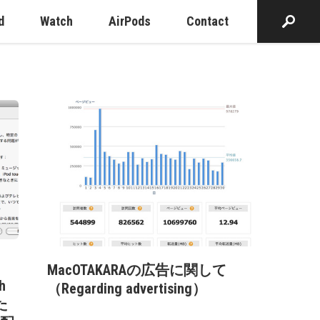
d
Watch
AirPods
Contact
MacOTAKARAの広告に関して
h
（Regarding advertising）
た