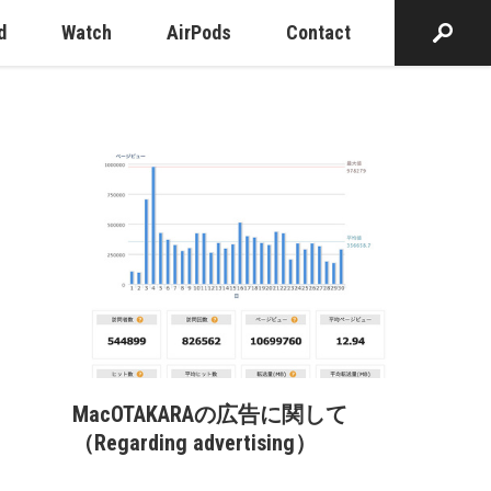
d
Watch
AirPods
Contact
MacOTAKARAの広告に関して
（Regarding advertising）