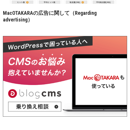
MacOTAKARAの広告に関して（Regarding
advertising）