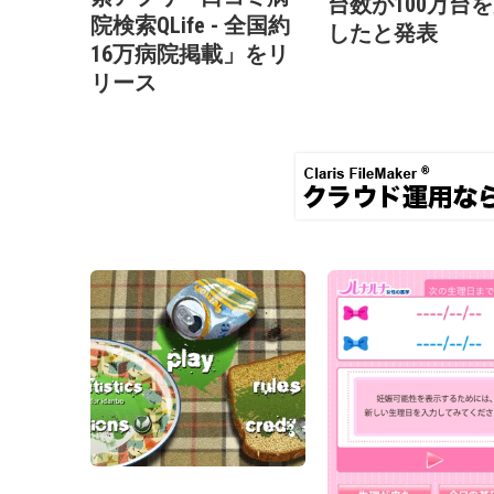
台数が100万台
院検索QLife - 全国約
したと発表
16万病院掲載」をリ
リース