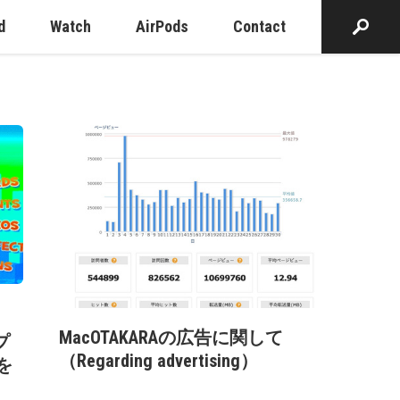
d
Watch
AirPods
Contact
MacOTAKARAの広告に関して
プ
（Regarding advertising）
」を