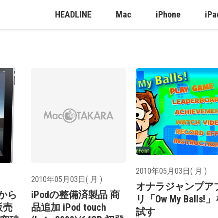
HEADLINE
Mac
iPhone
iPa
2010年05月03日( 月 )
2010年05月03日( 月 )
オナラジャンプア
始から
iPodの整備済製品 商
リ「Ow My Balls!
販売
品追加 iPod touch
試す