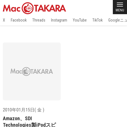
MENU
X
Facebook
Threads
Instagram
YouTube
TikTok
Google
2010年01月15日( 金 )
Amazon、SDI
Technologies製iPodスピ