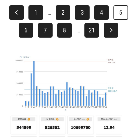
1
…
2
3
4
5
6
7
8
…
21