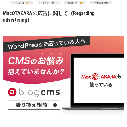
MacOTAKARAの広告に関して（Regarding
advertising）